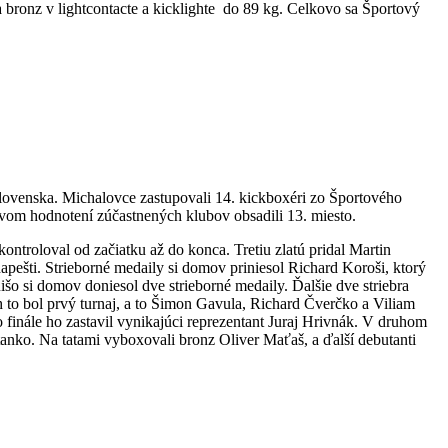
 a bronz v lightcontacte a kicklighte do 89 kg. Celkovo sa Športový
 Slovenska. Michalovce zastupovali 14. kickboxéri zo Športového
ovom hodnotení zúčastnených klubov obsadili 13. miesto.
troloval od začiatku až do konca. Tretiu zlatú pridal Martin
apešti. Strieborné medaily si domov priniesol Richard Koroši, ktorý
išo si domov doniesol dve strieborné medaily. Ďalšie dve striebra
ch to bol prvý turnaj, a to Šimon Gavula, Richard Čverčko a Viliam
finále ho zastavil vynikajúci reprezentant Juraj Hrivnák. V druhom
tanko. Na tatami vyboxovali bronz Oliver Maťaš, a ďalší debutanti