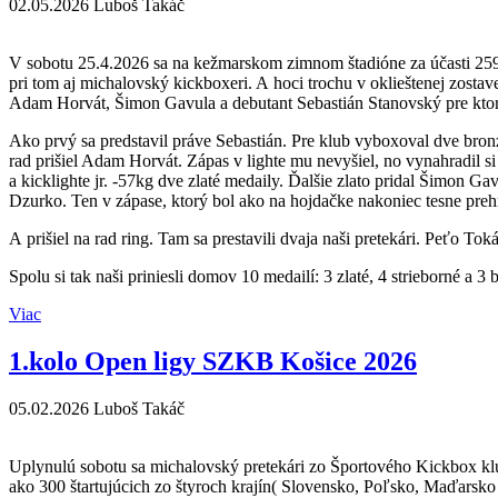
02.05.2026
Luboš Takáč
V sobotu 25.4.2026 sa na kežmarskom zimnom štadióne za účasti 259 
pri tom aj michalovský kickboxeri. A hoci trochu v oklieštenej zosta
Adam Horvát, Šimon Gavula a debutant Sebastián Stanovský pre ktoré
Ako prvý sa predstavil práve Sebastián. Pre klub vyboxoval dve bronz
rad prišiel Adam Horvát. Zápas v lighte mu nevyšiel, no vynahradil s
a kicklighte jr. -57kg dve zlaté medaily. Ďalšie zlato pridal Šimon Gavu
Dzurko. Ten v zápase, ktorý bol ako na hojdačke nakoniec tesne prehra
A prišiel na rad ring. Tam sa prestavili dvaja naši pretekári. Peťo T
Spolu si tak naši priniesli domov 10 medailí: 3 zlaté, 4 strieborné a 3
Viac
1.kolo Open ligy SZKB Košice 2026
05.02.2026
Luboš Takáč
Uplynulú sobotu sa michalovský pretekári zo Športového Kickbox klu
ako 300 štartujúcich zo štyroch krajín( Slovensko, Poľsko, Maďarsko U