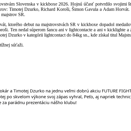
m Slovenska v kickboxe 2026. Hojnú účasť potvrdilo svojimi štar
ekárov: Timotej Dzurko, Richard Koroši, Šimon Gavula a Adam Horvát. 
y majstrov SR.
orého debut na majstrovstvách SR v kickboxe dopadol medailovo a v
roši. Ten nedal súperom šancu ani v lightcontacte a ani v kicklighte a 
tej Dzurko v kategórii lightcontact do 84kg sn., kde získal titul Majstr
žnej súťaži.
er Tokár a Timotej Dzurko na jednu veľmi dobrú akciu FUTURE FIG
tej po skvelom výkone svoj zápas vyhral, Peťo, aj napriek technic
 za parádnu prezentáciu nášho klubu!