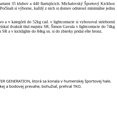
tami 35 klubov a 440 štartujúcich. Michalovský Športový Kickbox
Počínali si výborne, každý z nich si domov odniesol minimálne jednu
 kategórii do 52kg cad. v lightcontacte si vyboxoval striebornú
získal dvakrát titul majstra SR. Šimon Gavula v lightcontacte do 74kg
a SR a v kicklighte do 84kg sn. si do zbierky pridal ešte bronz.
HTER GENERATION, ktorá sa konala v humenskej športovej hale.
kej a bodovej prevahe, bohužiaľ, prehral TKO.