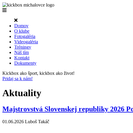
Domov
O klube
Fotogaléria
Videogaléria
Tréningy
Náš tím
Kontakt
Dokumenty
Kickbox ako šport, kickbox ako život!
Pridaj sa k nám!
Aktuality
Majstrovstvá Slovenskej republiky 2026 P
01.06.2026
Luboš Takáč