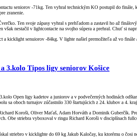
contactu seniorov -71kg. Ten vyhral technickým KO postupil do finále, k
pre zranenie.
 Čverčko. Ten svoje zápasy vyhral s prehľadom a zastavil ho až finálový
šak nestačil v lightcontacte na svojho súpera a prehral. Chuť si naprav
 a kicklight senuiorov -84kg. V lighte našiel premožiteľa až vo finále 
a 3.kolo Tipos ligy seniorov Košice
 3.kolo Open ligy kadetov a juniorov a v podvečerných hodinách odšta
polu sa oboch turnajov zúčastnilo 330 štartujúcich z 24. klubov a 4.
Richard Koroši, Oliver Maťaš, Adam Horváth a Dominik Guberčík. Pre 
h. Obe striebra vyboxoval v ringu Richard Koroši v disciplínach fullc
ískal striebro v kicklighte do 69 kg Jakub Kaločay, ku ktorému o čosi 