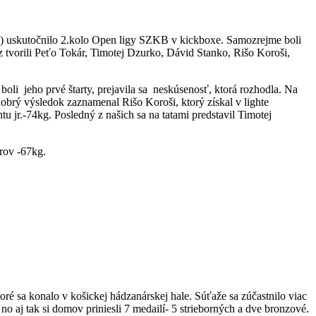
ko) uskutočnilo 2.kolo Open ligy SZKB v kickboxe. Samozrejme boli
az tvorili Peťo Tokár, Timotej Dzurko, Dávid Stanko, Rišo Koroši,
boli jeho prvé štarty, prejavila sa neskúsenosť, ktorá rozhodla. Na
dobrý výsledok zaznamenal Rišo Koroši, ktorý získal v lighte
ghtu jr.-74kg. Posledný z našich sa na tatami predstavil Timotej
orov -67kg.
é sa konalo v košickej hádzanárskej hale. Súťaže sa zúčastnilo viac
no aj tak si domov priniesli 7 medailí- 5 strieborných a dve bronzové.