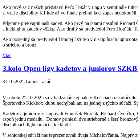
Ako prvý sa z našich predstavil Peťo Tokár v ringu v semifinále full
si vzal z disciplíny K1 kde až vo finále prehral keď zápas nedokončil 
Príjemne prekvapili naši kadeti. Ako prvý na tatami nastúpil Richard
a kicklightu kadetov -52kg. Ako druhý sa predviedol Fero Horňák. Ten v
Ako posledný sa predviedol Timotej Dzurko v disciplínach lightcontact
o striebro a bronz.
Viac
3.kolo Open ligy kadetov a juniorov SZKB 
31.10.2025
Luboš Takáč
V sobotu 25.10.2025 sa v hádzanárskej hale v Košiciach uskutočnilo
Športového Kickbox klubu nechýbali ani na jednej z týchto súťaží. S
Kadetov a juniorov zastupovali František Horňák, Richard Čverčko, 
aspoň jednu medailu. Domov priniesli dve strieborné a šesť bronzovýc
disciplínach lightcontact a kicklight.
V seniorskej súťaži nás reprezentovali dvaja Michalovčania. Najprv z