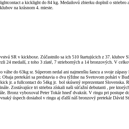
 lightcontact a kicklight do 84 kg. Medailovú zbierku doplnil o striebro
 klubov na krásnom 4. mieste.
ovstvá SR v kickboxe. Zúčastnilo sa ich 510 štartujúcich z 37. klubov
li 24 medailí, z toho 3 zlaté, 7 strieborných a 14 bronzových. V celk
váhe do 63kg sr. Súperom nedal ani najmenšiu šancu a svoje zápasy kon
r. Obaja pretekári sa predstavia o dva týždne na Svetovom pohári v Bud
ick jr. a fullcontact do 54kg jr. bol skúsený reprezentant Slovenska. R
ále. Zostávajúce tri striebra získali naši súťažní debutanti , pre ktorý
ále. Bronz vyboxoval Peter Tokár hneď dvakrát. V ringu pri postupe do 
ovnaký úspech dosiahol v ringu aj ďalší náš bronzový pretekár Dávid S