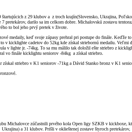
štartujúcich z 29 klubov a z troch krajín(Slovensko, Ukrajina, Poľs
ve 7 pretekárov, darilo sa im celkom dobre. Michalovskú zostavu tentor
ho to bol jeho prvý pretek v živote.
ové medaily, keď svoje zápasy prehral pri postupe do finále. Keďže to 
i to v kicklighte cadetov do 52kg kde získal striebornú medailu. Veľmi 
la v lighte jr. -74kg. To sa mu málilo tak doložil ešte striebro z kickli
l vo finále kicklightu seniorov -84kg a získal striebro.
okár získal striebro v K1 seniorov -71kg a Dávid Stanko bronz v K1 seni
 bronzové.
bu Michalovce zúčastnili prvého kola Open ligy SZKB v kickboxe, ktor
krajina) a 31 klubov. Prišli v oklieštenej zostave štyroch pretekárov, 