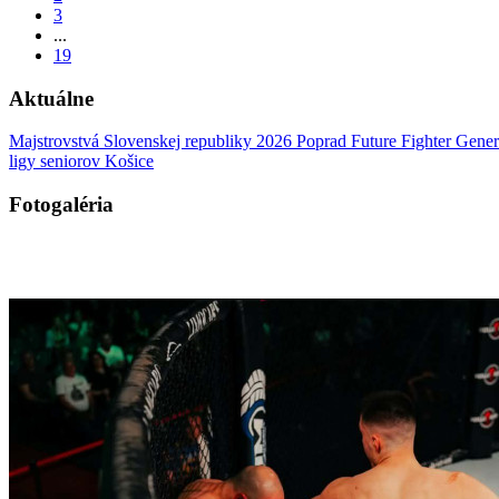
3
...
19
Aktuálne
Majstrovstvá Slovenskej republiky 2026 Poprad
Future Fighter Gene
ligy seniorov Košice
Fotogaléria