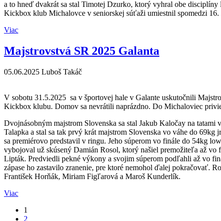
a to hneď dvakrát sa stal Timotej Dzurko, ktorý vyhral obe disciplíny
Kickbox klub Michalovce v seniorskej súťaži umiestnil spomedzi 16.
Viac
Majstrovstvá SR 2025 Galanta
05.06.2025
Luboš Takáč
V sobotu 31.5.2025 sa v športovej hale v Galante uskutočnili Majstr
Kickbox klubu. Domov sa nevrátili naprázdno. Do Michaloviec priviez
Dvojnásobným majstrom Slovenska sa stal Jakub Kaločay na tatami vo 
Talapka a stal sa tak prvý krát majstrom Slovenska vo váhe do 69kg j
sa premiérovo predstavil v ringu. Jeho súperom vo finále do 54kg lowk
vybojoval už skúsený Damián Rosol, ktorý našiel premožiteľa až vo fin
Lipták. Predviedli pekné výkony a svojim súperom podľahli až vo fin
zápase ho zastavilo zranenie, pre ktoré nemohol ďalej pokračovať. R
František Horňák, Miriam Figľarová a Maroš Kunderlík.
Viac
1
2