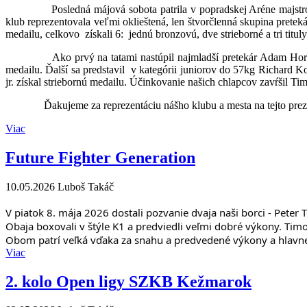
Posledná májová sobota patrila v popradskej Aréne majstrovstvá
klub reprezentovala veľmi oklieštená, len štvorčlenná skupina pret
medailu, celkovo získali 6: jednú bronzovú, dve strieborné a tri titul
Ako prvý na tatami nastúpil najmladší pretekár Adam Horvát, kt
medailu. Ďalší sa predstavil v kategórii juniorov do 57kg Richard Ko
jr. získal striebornú medailu. Účinkovanie našich chlapcov zavŕšil Timo
Ďakujeme za reprezentáciu nášho klubu a mesta na tejto preztí
Viac
Future Fighter Generation
10.05.2026
Luboš Takáč
V piatok 8. mája 2026 dostali pozvanie dvaja naši borci - Pet
Obaja boxovali v štýle K1 a predviedli veľmi dobré výkony. Timo
Obom patrí veľká vďaka za snahu a predvedené výkony a hlavne
Viac
2. kolo Open ligy SZKB Kežmarok