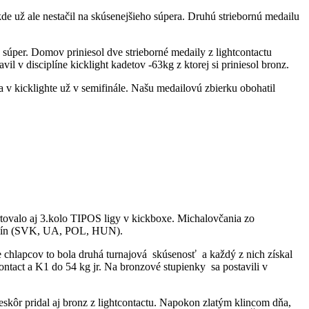
de už ale nestačil na skúsenejšieho súpera. Druhú striebornú medailu
 súper. Domov priniesol dve strieborné medaily z lightcontactu
il v disciplíne kicklight kadetov -63kg z ktorej si priniesol bronz.
a v kicklighte už v semifinále. Našu medailovú zbierku obohatil
rtovalo aj 3.kolo TIPOS ligy v kickboxe. Michalovčania zo
 krajín (SVK, UA, POL, HUN).
chlapcov to bola druhá turnajová skúsenosť a každý z nich získal
ontact a K1 do 54 kg jr. Na bronzové stupienky sa postavili v
neskôr pridal aj bronz z lightcontactu. Napokon zlatým klincom dňa,